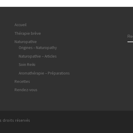
Accueil
Thérapie brève
R
Naturopathie
Origines – Naturopathy
Naturopathie – Articles
Soin Reiki
Aromathérapie – Préparations
Recettes
Rendez-vous
 droits réservés