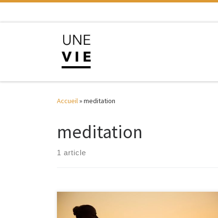
Skip to content
Accueil
»
meditation
meditation
1 article
ANC: Analyse Neurocognitive et comportementale