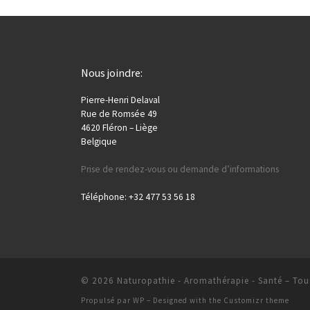
Nous joindre:
Pierre-Henri Delaval
Rue de Romsée 49
4620 Fléron – Liège
Belgique
Prise de rendez-vous ou demande d’informations
Téléphone: +32 477 53 56 18
© 2026
Naturopathie - Aromathérapie - Santé
– Tous
Propulsé par
WP
– Designed with the
Customizr theme