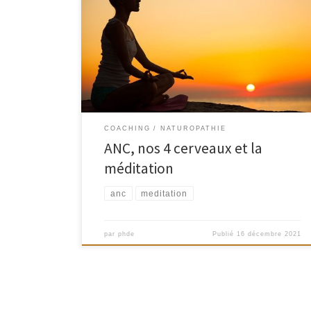
L’ANC, Analyse Neurocognitive et Comportementale
est une étude de nos comportement. Un des premiers
éléments est la description de nos quatre cerveaux.
Nous allons voir comment solliciter ce 4eme cerveau
grâce a la méditation. 4 Cerveaux ? Oui dans notre
tête, il y a bien […]
COACHING
NATUROPATHIE
ANC, nos 4 cerveaux et la
méditation
anc
meditation
par
phde
Publié
16 décembre 2021