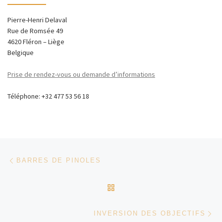
Pierre-Henri Delaval
Rue de Romsée 49
4620 Fléron – Liège
Belgique
Prise de rendez-vous ou demande d’informations
Téléphone: +32 477 53 56 18
Parcourir les billets
Article précédent
BARRES DE PINOLES
RETOUR À LA LISTE DES
Ar
INVERSION DES OBJECTIFS